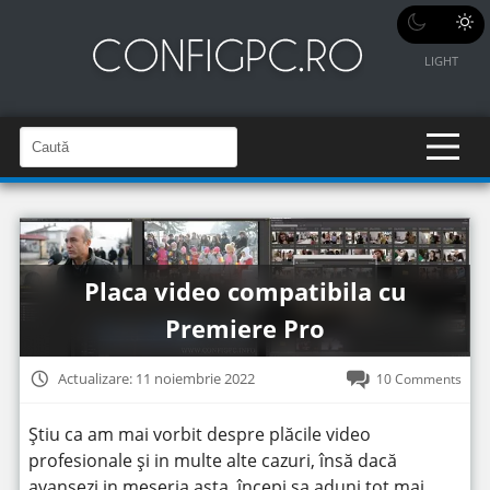
LIGHT
C
a
C
a
u
u
t
t
ă
î
ă
n
S
î
i
Placa video compatibila cu
t
n
e
Premiere Pro
s
i
Actualizare: 11 noiembrie 2022
10 Comments
t
e
Știu ca am mai vorbit despre plăcile video
profesionale și in multe alte cazuri, însă dacă
avansezi in meseria asta, începi sa aduni tot mai