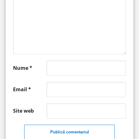
Nume
*
Email
*
Site web
Publică comentariul