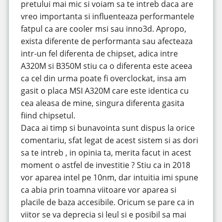
pretului mai mic si voiam sa te intreb daca are
vreo importanta si influenteaza performantele
fatpul ca are cooler msi sau inno3d. Apropo,
exista diferente de performanta sau afecteaza
intr-un fel diferenta de chipset, adica intre
A320M si B350M stiu ca o diferenta este aceea
ca cel din urma poate fi overclockat, insa am
gasit o placa MSI A320M care este identica cu
cea aleasa de mine, singura diferenta gasita
fiind chipsetul.
Daca ai timp si bunavointa sunt dispus la orice
comentariu, sfat legat de acest sistem si as dori
sa te intreb , in opinia ta, merita facut in acest
moment o astfel de investitie ? Stiu ca in 2018
vor aparea intel pe 10nm, dar intuitia imi spune
ca abia prin toamna viitoare vor aparea si
placile de baza accesibile. Oricum se pare ca in
viitor se va deprecia si leul si e posibil sa mai