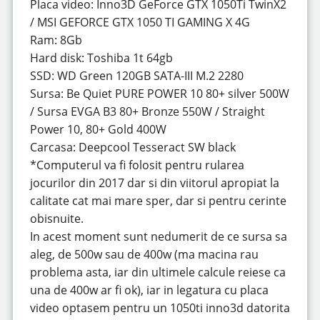
Placa video: Inno3D GeForce GTX 1050Ti TwinX2
/ MSI GEFORCE GTX 1050 TI GAMING X 4G
Ram: 8Gb
Hard disk: Toshiba 1t 64gb
SSD: WD Green 120GB SATA-III M.2 2280
Sursa: Be Quiet PURE POWER 10 80+ silver 500W
/ Sursa EVGA B3 80+ Bronze 550W / Straight
Power 10, 80+ Gold 400W
Carcasa: Deepcool Tesseract SW black
*Computerul va fi folosit pentru rularea
jocurilor din 2017 dar si din viitorul apropiat la
calitate cat mai mare sper, dar si pentru cerinte
obisnuite.
In acest moment sunt nedumerit de ce sursa sa
aleg, de 500w sau de 400w (ma macina rau
problema asta, iar din ultimele calcule reiese ca
una de 400w ar fi ok), iar in legatura cu placa
video optasem pentru un 1050ti inno3d datorita