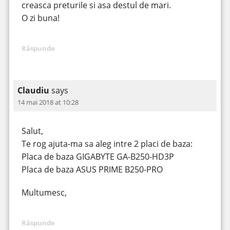
creasca preturile si asa destul de mari.
O zi buna!
Răspunde
Claudiu
says
14 mai 2018 at 10:28
Salut,
Te rog ajuta-ma sa aleg intre 2 placi de baza:
Placa de baza GIGABYTE GA-B250-HD3P
Placa de baza ASUS PRIME B250-PRO
Multumesc,
Răspunde