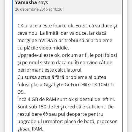
Yamasha
says
26 decembrie 2016 at 10:36
CX-ul acela este foarte ok. Eu zic că va duce și
ceva nou. La limită, dar va duce. Iar dacă
mergi pe nVIDIA n-ar trebui să ai probleme
cu plăcile video middle.
Upgrade-ul este ok, oricum ar fi, le poți folosi
și pe noul sistem dacă nu îți convine cât de
performant este calculatorul.
Cu sursa actuală fără probleme ai putea
folosi placa Gigabyte GeForce® GTX 1050 Ti
D5.
Încă 4 GB de RAM sunt ok și destul de ieftini.
Sunt sub 150 de lei și cred că e suficient. De
restul bere 🙂 sau pui deoparte pentru
upgrade-ul următor: placă de bază, procesor
și/sau RAM.