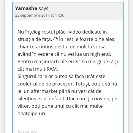
Yamasha
says
23 septembrie 2017 at 17:36
Nu înțeleg rostul plăcii video dedicate în
situația de față. 🙂 În rest, e foarte bine ales,
chiar te-ai întins destul de mult la sursă
având în vedere că nu vei lua un high end.
Pentru mașini virtuale eu zic să mergi pe I7 și
cât mai mult RAM.
Singurul care ar putea sa facă urât este
cooler-ul de pe procesor. Totuși, eu zic să nu
iei un aftermarket până nu vezi cât de
silențios e cel default. Dacă nu îți convine, pe
viitor, poți pune unul cu cât mai multe
heatpipe-uri.
Răspunde