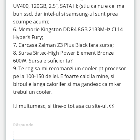
UV400, 120GB, 2.5″, SATA III; (stiu ca nu e cel mai
bun ssd, dar intel-ul si samsung-ul sunt prea
scumpe acum);
6. Memorie Kingston DDR4 8GB 2133MHz CL14
HyperX Fury;
7. Carcasa Zalman Z3 Plus Black fara sursa;
8. Sursa Sirtec-High Power Element Bronze
600W. Sursa e suficienta?
9. Te rog sa-mi recomanzi un cooler pt procesor
pe la 100-150 de lei. E foarte cald la mine, si
biroul e langa calorifer si ma gandesc ca mi-ar
trebui un cooler.
Iti multumesc, si tine-o tot asa cu site-ul. 🙂
Răspunde