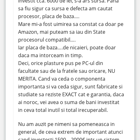
investit cca. 6000 de lei, s-a ars sursa. Pana
sa fiu sigur ca sursa e defecta am cautat
procesor, placa de baza….
Mare mi-a fost uimirea sa constat ca doar pe
Amazon, mai puteam sa iau din State
procesorul compatibil….
Iar placa de baza….de nicaieri, poate doar
daca ma intorceam in timp.
Deci, orice plasture pus pe PC-ul din
facultate sau de la fratele sau oricare, NU
MERITA. Cand va ceda o componenta
importanta si va ceda sigur, sunt fabricate si
studiate sa reziste EXACT cat e garantia, daca
ai noroc, vei avea o suma de bani investitat
in ceva total inutil si total irecuperabil.
Nu am auzit pe nimeni sa pomeneasca in
general, de ceva extrem de important atunci
cand investesti 1500 – 2000€ intr-un sistem,