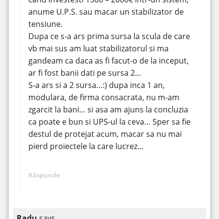
anume U.P.S. sau macar un stabilizator de
tensiune.
Dupa ce s-a ars prima sursa la scula de care
vb mai sus am luat stabilizatorul si ma
gandeam ca daca as fi facut-o de la inceput,
ar fi fost banii dati pe sursa 2…
S-a ars si a 2 sursa…:) dupa inca 1 an,
modulara, de firma consacrata, nu m-am
zgarcit la bani… si asa am ajuns la concluzia
ca poate e bun si UPS-ul la ceva… Sper sa fie
destul de protejat acum, macar sa nu mai
pierd proiectele la care lucrez…
Răspunde
Radu
says