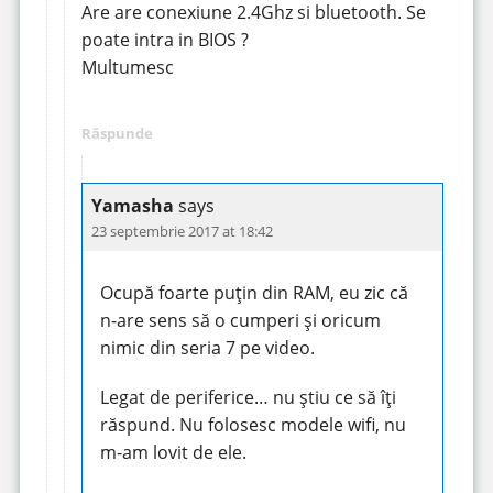
Are are conexiune 2.4Ghz si bluetooth. Se
poate intra in BIOS ?
Multumesc
Răspunde
Yamasha
says
23 septembrie 2017 at 18:42
Ocupă foarte puțin din RAM, eu zic că
n-are sens să o cumperi și oricum
nimic din seria 7 pe video.
Legat de periferice… nu știu ce să îți
răspund. Nu folosesc modele wifi, nu
m-am lovit de ele.