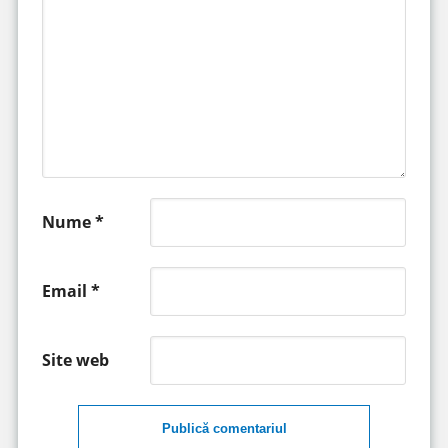
Nume
*
Email
*
Site web
Publică comentariul