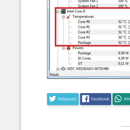
RețeauaX
Facebook
Wh