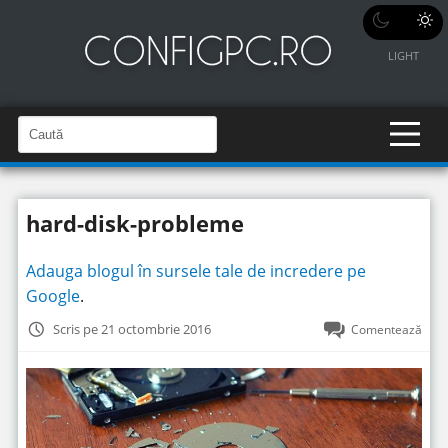
LIGHT
C
a
C
a
u
u
t
t
ă
hard-disk-probleme
î
ă
n
S
î
i
Adauga blogul în sursele tale de incredere pe
t
n
e
Google
.
s
i
Scris pe 21 octombrie 2016
Comentează
t
e