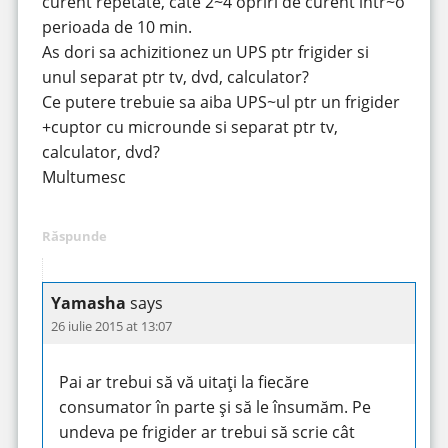
curent repetate, cate 2~4 opriri de curent intr~o
perioada de 10 min.
As dori sa achizitionez un UPS ptr frigider si
unul separat ptr tv, dvd, calculator?
Ce putere trebuie sa aiba UPS~ul ptr un frigider
+cuptor cu microunde si separat ptr tv,
calculator, dvd?
Multumesc
Răspunde
Yamasha
says
26 iulie 2015 at 13:07
Pai ar trebui să vă uitați la fiecăre
consumator în parte și să le însumăm. Pe
undeva pe frigider ar trebui să scrie cât