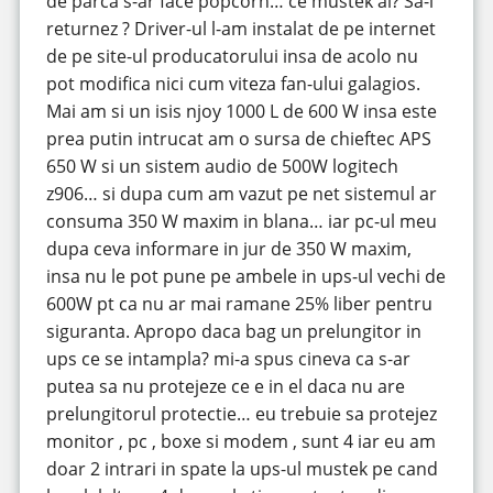
de parca s-ar face popcorn… ce mustek ai? Sa-l
returnez ? Driver-ul l-am instalat de pe internet
de pe site-ul producatorului insa de acolo nu
pot modifica nici cum viteza fan-ului galagios.
Mai am si un isis njoy 1000 L de 600 W insa este
prea putin intrucat am o sursa de chieftec APS
650 W si un sistem audio de 500W logitech
z906… si dupa cum am vazut pe net sistemul ar
consuma 350 W maxim in blana… iar pc-ul meu
dupa ceva informare in jur de 350 W maxim,
insa nu le pot pune pe ambele in ups-ul vechi de
600W pt ca nu ar mai ramane 25% liber pentru
siguranta. Apropo daca bag un prelungitor in
ups ce se intampla? mi-a spus cineva ca s-ar
putea sa nu protejeze ce e in el daca nu are
prelungitorul protectie… eu trebuie sa protejez
monitor , pc , boxe si modem , sunt 4 iar eu am
doar 2 intrari in spate la ups-ul mustek pe cand