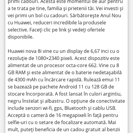
primi cadouri. Acesta este momentul de aur pentru
a te trata pe tine, familia și prietenii tăi. Vei investi și
vei primi un bol cu ​​cadouri. Sărbătorește Anul Nou
cu Huawei, reduceri incredibile la produsele
selective. Faceți clic pe link și vedeți ofertele
disponibile.
Huawei nova 8i vine cu un display de 6,67 inci cu o
rezoluție de 1080×2340 pixeli. Acest dispozitiv este
alimentat de un procesor octa-core 662. Vine cu 8
GB RAM și este alimentat de o baterie nedetașabilă
de 4300 mAh cu încărcare rapidă. Rulează emui 11
se bazează pe pachete Android 11 cu 128 GB de
stocare încorporată. A fost lansat în culori argintiu,
negru înstelat și albastru. O opțiune de conectivitate
include senzori wi-fi, gps, Bluetooth și cablu USB.
Acceptă o cameră de 16 megapixeli în față pentru
selfie-uri cu o setare de focalizare automată. Mai
mult, puteți beneficia de un cadou gratuit al benzii