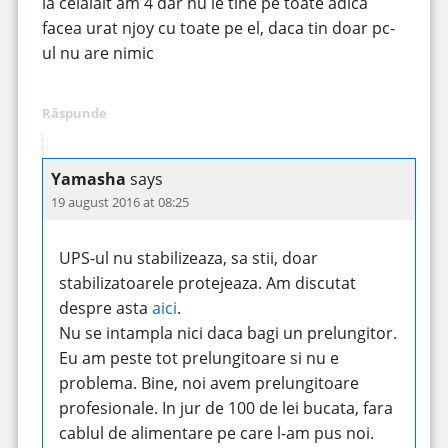
la celalalt am 4 dar nu le tine pe toate adica
facea urat njoy cu toate pe el, daca tin doar pc-
ul nu are nimic
Răspunde
Yamasha
says
19 august 2016 at 08:25
UPS-ul nu stabilizeaza, sa stii, doar
stabilizatoarele protejeaza. Am discutat
despre asta
aici
.
Nu se intampla nici daca bagi un prelungitor.
Eu am peste tot prelungitoare si nu e
problema. Bine, noi avem prelungitoare
profesionale. In jur de 100 de lei bucata, fara
cablul de alimentare pe care l-am pus noi.