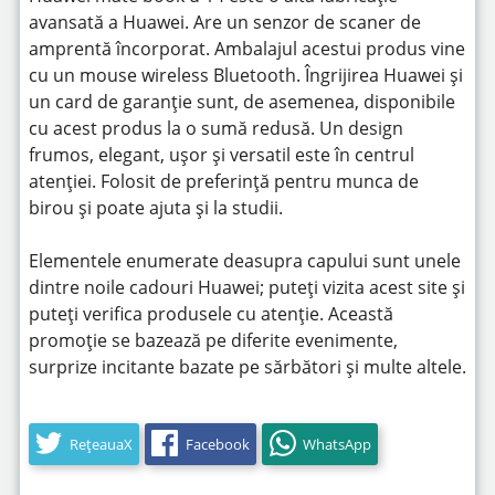
avansată a Huawei. Are un senzor de scaner de
amprentă încorporat. Ambalajul acestui produs vine
cu un mouse wireless Bluetooth. Îngrijirea Huawei și
un card de garanție sunt, de asemenea, disponibile
cu acest produs la o sumă redusă. Un design
frumos, elegant, ușor și versatil este în centrul
atenției. Folosit de preferință pentru munca de
birou și poate ajuta și la studii.
Elementele enumerate deasupra capului sunt unele
dintre noile cadouri Huawei; puteți vizita acest site și
puteți verifica produsele cu atenție. Această
promoție se bazează pe diferite evenimente,
surprize incitante bazate pe sărbători și multe altele.
RețeauaX
Facebook
WhatsApp