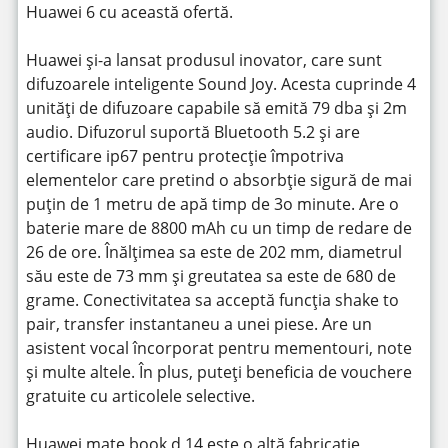
Huawei 6 cu această ofertă.
Huawei și-a lansat produsul inovator, care sunt
difuzoarele inteligente Sound Joy. Acesta cuprinde 4
unități de difuzoare capabile să emită 79 dba și 2m
audio. Difuzorul suportă Bluetooth 5.2 și are
certificare ip67 pentru protecție împotriva
elementelor care pretind o absorbție sigură de mai
puțin de 1 metru de apă timp de 3o minute. Are o
baterie mare de 8800 mAh cu un timp de redare de
26 de ore. Înălțimea sa este de 202 mm, diametrul
său este de 73 mm și greutatea sa este de 680 de
grame. Conectivitatea sa acceptă funcția shake to
pair, transfer instantaneu a unei piese. Are un
asistent vocal încorporat pentru mementouri, note
și multe altele. În plus, puteți beneficia de vouchere
gratuite cu articolele selective.
Huawei mate book d 14 este o altă fabricație