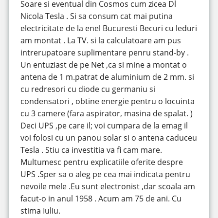
Soare si eventual din Cosmos cum zicea Dl
Nicola Tesla . Si sa consum cat mai putina
electricitate de la enel Bucuresti Becuri cu leduri
am montat . La TV. si la calculatoare am pus
intrerupatoare suplimentare penru stand-by .
Un entuziast de pe Net ,ca si mine a montat o
antena de 1 m.patrat de aluminium de 2 mm. si
cu redresori cu diode cu germaniu si
condensatori , obtine energie pentru o locuinta
cu 3 camere (fara aspirator, masina de spalat. )
Deci UPS ,pe care il; voi cumpara de la emag il
voi folosi cu un panou solar si o antena caduceu
Tesla . Stiu ca investitia va fi cam mare.
Multumesc pentru explicatiile oferite despre
UPS .Sper sa o aleg pe cea mai indicata pentru
nevoile mele .Eu sunt electronist ,dar scoala am
facut-o in anul 1958 . Acum am 75 de ani. Cu
stima Iuliu.