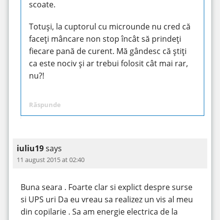
scoate.
Totuși, la cuptorul cu microunde nu cred că
faceți mâncare non stop încât să prindeți
fiecare pană de curent. Mă gândesc că știți
ca este nociv și ar trebui folosit cât mai rar,
nu?!
Răspunde
iuliu19
says
11 august 2015 at 02:40
Buna seara . Foarte clar si explict despre surse
si UPS uri Da eu vreau sa realizez un vis al meu
din copilarie . Sa am energie electrica de la