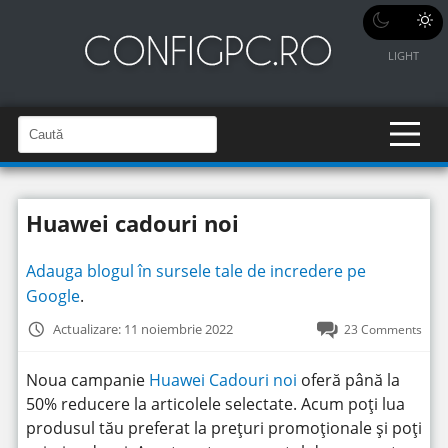
LIGHT
C
a
C
a
u
u
t
t
ă
Huawei cadouri noi
î
ă
n
S
î
i
Adauga blogul în sursele tale de incredere pe
t
n
e
Google
.
s
i
Actualizare: 11 noiembrie 2022
23 Comments
t
e
Noua campanie
Huawei Cadouri noi
oferă până la
50% reducere la articolele selectate. Acum poți lua
produsul tău preferat la prețuri promoționale și poți