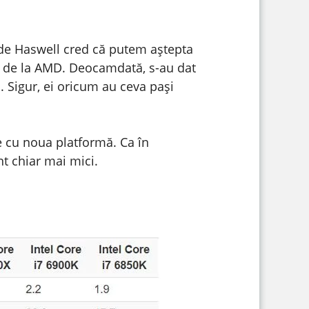
 de Haswell cred că putem aștepta
M4 de la AMD. Deocamdată, s-au dat
i. Sigur, ei oricum au ceva pași
e cu noua platformă. Ca în
nt chiar mai mici.