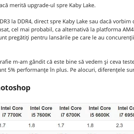
 dacă merită upgrade-ul spre Kaby Lake.
DDR3 la DDR4, direct spre Kaby Lake sau dacă vorbim
ansat, cel mai probabil, ca alternativă la platforma A
unt pregătiți pentru lansările pe care le au concurenți
grafie m-am gândit că este bine să vedem și ceva test
unt 5% performanțe în plus. Pe alocuri, diferențele su
hotoshop