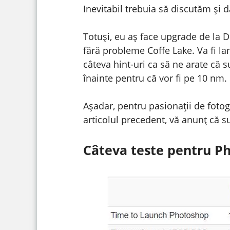
Inevitabil trebuia să discutăm și
Totuși, eu aș face upgrade de la 
fără probleme Coffe Lake. Va fi l
câteva hint-uri ca să ne arate că s
înainte pentru că vor fi pe 10 nm.
Așadar, pentru pasionații de foto
articolul precedent, vă anunț că s
Câteva teste pentru P