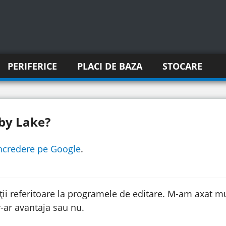
PERIFERICE
PLACI DE BAZA
STOCARE
aby Lake?
incredere pe Google
.
ii referitoare la programele de editare. M-am axat m
 v-ar avantaja sau nu.