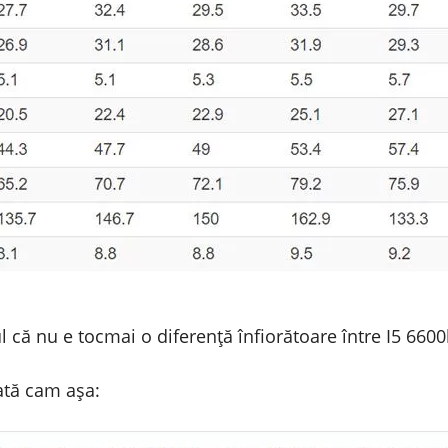
l că nu e tocmai o diferență înfiorătoare între I5 6600k
rată cam așa: