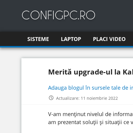
SISTEME
LAPTOP
PLACI VIDEO
Merită upgrade-ul la K
Adauga blogul în sursele tale de 
Actualizare: 11 noiembrie 2022
V-am menținut nivelul de informaț
am prezentat soluții și situații ce