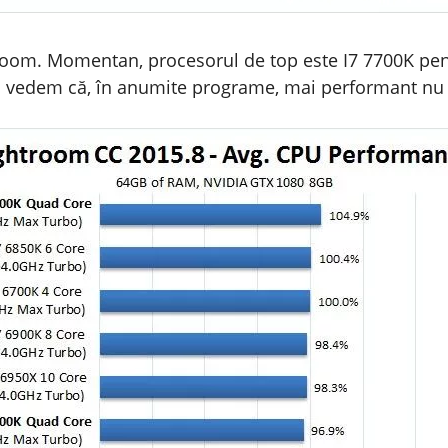
tRoom. Momentan, procesorul de top este I7 7700K pen
 și vedem că, în anumite programe, mai performant n