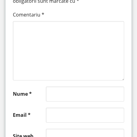
obligatorii sunt marcate cu
*
Comentariu
*
Nume
*
Email
*
Site web