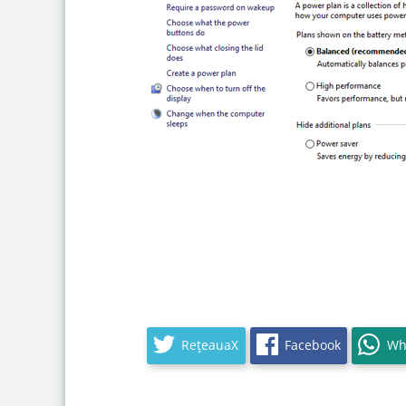
RețeauaX
Facebook
Wh