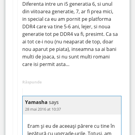
Diferenta intre un i5 generatia 6, si unul
din viitoarea generatie, 7, ar fi prea mici,
in special ca eu am pornit pe platforma
DDR4 care va tine 5-6 ani, lejer, si noua
generatie tot pe DDR4 va fi, presimt. Ca sa
ai tot ce-i nou (nu neaparat de top, doar
nou aparut pe piata), inseamna sa ai bani
multi de joaca, si nu sunt multi romani
care isi permit asta…
Răspunde
Yamasha
says
28 mai 2016 at 10:37
Eram și eu de aceeași părere cu tine în
legătură cu upgrade-urile. Totuși, am