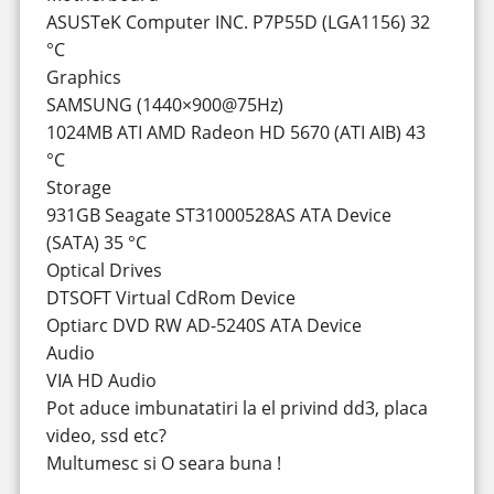
ASUSTeK Computer INC. P7P55D (LGA1156) 32
°C
Graphics
SAMSUNG (1440×900@75Hz)
1024MB ATI AMD Radeon HD 5670 (ATI AIB) 43
°C
Storage
931GB Seagate ST31000528AS ATA Device
(SATA) 35 °C
Optical Drives
DTSOFT Virtual CdRom Device
Optiarc DVD RW AD-5240S ATA Device
Audio
VIA HD Audio
Pot aduce imbunatatiri la el privind dd3, placa
video, ssd etc?
Multumesc si O seara buna !