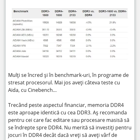
Mulți se încred și în benchmark-uri, în programe de
stresat procesorul. Mai jos aveți câteva teste cu
Aida, cu Cinebench…
Trecând peste aspectul financiar, memoria DDR4
este aproape identică cu cea DDR3. Aș recomanda
pentru cei care fac editare sau procesare masisă să
se îndrepte spre DDR4. Nu merită să investiți pentru
jocuri în DDR4 decât dacă vreți să aveți vârf de