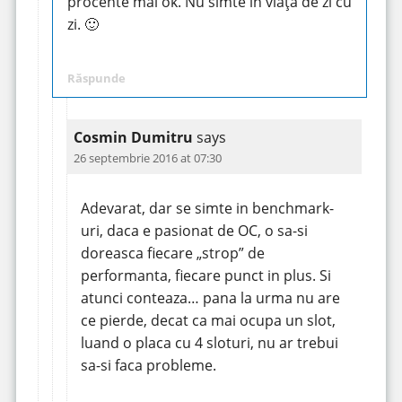
procente mai ok. Nu simte în viața de zi cu
zi. 🙂
Răspunde
Cosmin Dumitru
says
26 septembrie 2016 at 07:30
Adevarat, dar se simte in benchmark-
uri, daca e pasionat de OC, o sa-si
doreasca fiecare „strop” de
performanta, fiecare punct in plus. Si
atunci conteaza… pana la urma nu are
ce pierde, decat ca mai ocupa un slot,
luand o placa cu 4 sloturi, nu ar trebui
sa-si faca probleme.