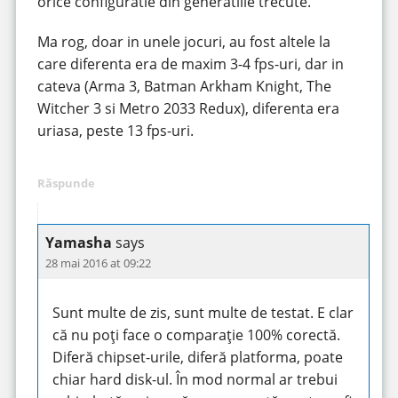
orice configuratie din generatiile trecute.
Ma rog, doar in unele jocuri, au fost altele la
care diferenta era de maxim 3-4 fps-uri, dar in
cateva (Arma 3, Batman Arkham Knight, The
Witcher 3 si Metro 2033 Redux), diferenta era
uriasa, peste 13 fps-uri.
Răspunde
Yamasha
says
28 mai 2016 at 09:22
Sunt multe de zis, sunt multe de testat. E clar
că nu poți face o comparație 100% corectă.
Diferă chipset-urile, diferă platforma, poate
chiar hard disk-ul. În mod normal ar trebui