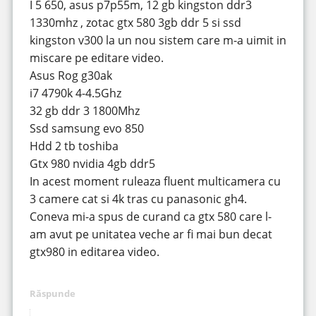
I 5 650, asus p7p55m, 12 gb kingston ddr3
1330mhz , zotac gtx 580 3gb ddr 5 si ssd
kingston v300 la un nou sistem care m-a uimit in
miscare pe editare video.
Asus Rog g30ak
i7 4790k 4-4.5Ghz
32 gb ddr 3 1800Mhz
Ssd samsung evo 850
Hdd 2 tb toshiba
Gtx 980 nvidia 4gb ddr5
In acest moment ruleaza fluent multicamera cu
3 camere cat si 4k tras cu panasonic gh4.
Coneva mi-a spus de curand ca gtx 580 care l-
am avut pe unitatea veche ar fi mai bun decat
gtx980 in editarea video.
Răspunde