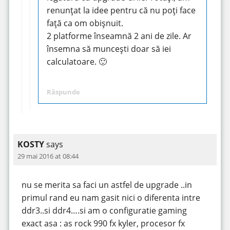
renunțat la idee pentru că nu poți face
față ca om obișnuit.
2 platforme înseamnă 2 ani de zile. Ar
însemna să muncești doar să iei
calculatoare. 🙂
Răspunde
KOSTY
says
29 mai 2016 at 08:44
nu se merita sa faci un astfel de upgrade ..in
primul rand eu nam gasit nici o diferenta intre
ddr3..si ddr4….si am o configuratie gaming
exact asa : as rock 990 fx kyler, procesor fx