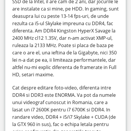
SSD de la Intel, il are cam de 2 ani, dar jocurile le
are instalate ca si mine, pe HDD. In gaming, sunt
deasupra lui cu peste 13-14 fps-uri, de unde
rezulta ca i5-ul Skylake impreuna cu DDR4, fac
diferenta. Am DDR4 Kingston HyperX Savage la
2400 MHz cl12 1.35V, dar n-am activat XMP-ul,
ruleaza la 2133 MHz. Poate si placa de baza pe
care o are el, una ieftina de la Gigabyte, nici 350
lei n-a dat pe ea, ii limiteaza performantele, dar
altfel nu-mi explic diferenta de framerate in Full
HD, setari maxime.
Cat despre editare foto-video, diferenta intre
DDR4 si DDR3 este ENORMA. Va pot da numele
unui videograf cunoscut in Romania, care a
lasat un i7 2600K pentru i7 6700K si DDR4. In
randare video, DDR4 + i5/i7 Skylake + CUDA (de
la GTX 960 in sus), fac o echipa letala pentru