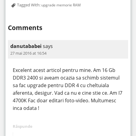
Tagged With:
upgrade memorie RAM
Comments
danutababei
says
27 mai 2016 at 16:54
Excelent acest articol pentru mine. Am 16 Gb
DDR3 2400 si aveam ocazia sa schimb sistemul
sa fac upgrade pentru DDR 4 cu cheltuiala
aferenta, desigur. Vad ca nu e cine stie ce. Am I7
4700K Fac doar editari foto-video. Multumesc
inca odata !
Răspunde