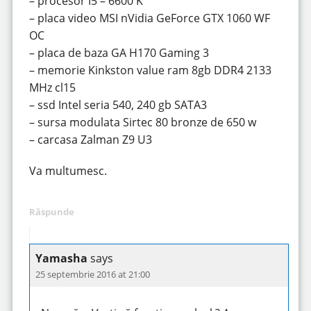
– procesor I5 – 6600 K
– placa video MSI nVidia GeForce GTX 1060 WF
OC
– placa de baza GA H170 Gaming 3
– memorie Kinkston value ram 8gb DDR4 2133
MHz cl15
– ssd Intel seria 540, 240 gb SATA3
– sursa modulata Sirtec 80 bronze de 650 w
– carcasa Zalman Z9 U3
Va multumesc.
Răspunde
Yamasha
says
25 septembrie 2016 at 21:00