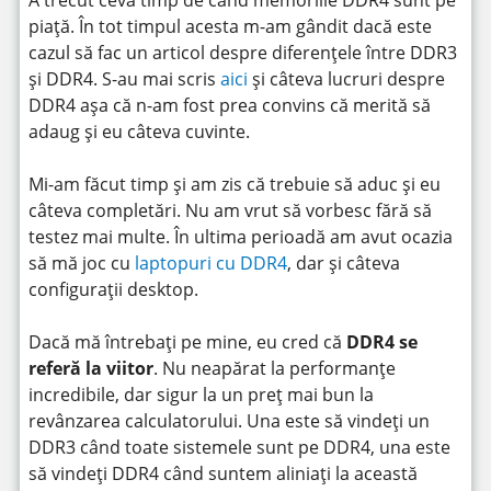
piață. În tot timpul acesta m-am gândit dacă este
cazul să fac un articol despre diferențele între DDR3
și DDR4. S-au mai scris
aici
și câteva lucruri despre
DDR4 așa că n-am fost prea convins că merită să
adaug și eu câteva cuvinte.
Mi-am făcut timp și am zis că trebuie să aduc și eu
câteva completări. Nu am vrut să vorbesc fără să
testez mai multe. În ultima perioadă am avut ocazia
să mă joc cu
laptopuri cu DDR4
, dar și câteva
configurații desktop.
Dacă mă întrebați pe mine, eu cred că
DDR4 se
referă la viitor
. Nu neapărat la performanțe
incredibile, dar sigur la un preț mai bun la
revânzarea calculatorului. Una este să vindeți un
DDR3 când toate sistemele sunt pe DDR4, una este
să vindeți DDR4 când suntem aliniați la această