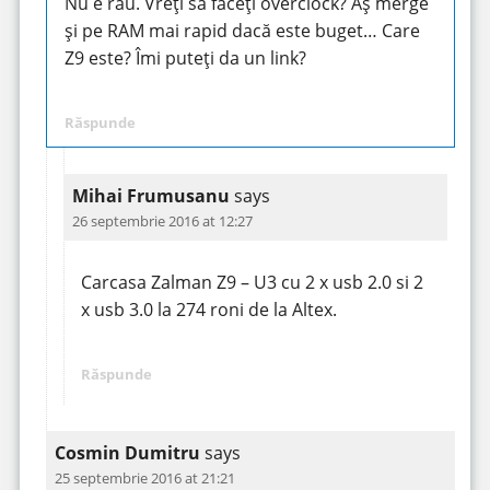
Nu e rău. Vreți să faceți overclock? Aș merge
și pe RAM mai rapid dacă este buget… Care
Z9 este? Îmi puteți da un link?
Răspunde
Mihai Frumusanu
says
26 septembrie 2016 at 12:27
Carcasa Zalman Z9 – U3 cu 2 x usb 2.0 si 2
x usb 3.0 la 274 roni de la Altex.
Răspunde
Cosmin Dumitru
says
25 septembrie 2016 at 21:21