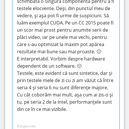
schimbată o singură componentă pentru a fi
testele elocvente. Deși, din punctul meu de
vedere, și așa pot fi urme de suspiciuni. Să
luăm exemplul CUDA. Pe un CC 2015 poate fi
un scor mai prost pentru anumite serii de
plăci video, iar pe unele mai vechi, pentru
care s-au optimizat la maxim pot apărea
rezultate mai bune sau mai proaste. 🙂
E interpretabil. Vorbim despre hardware
dependent de un software. 🙂
Testele, este evident că sunt sintetice, dar și
prin testele mele de zi cu zi am văzut că între
seria 4 și seria 6 nu sunt diferențe majore.
Cu cât coborâm mai mult, așa cum ai zis-o și
tu, pe seria 2 de la Intel, performanțele sunt
din ce în ce mai vizibile.
Răspunde