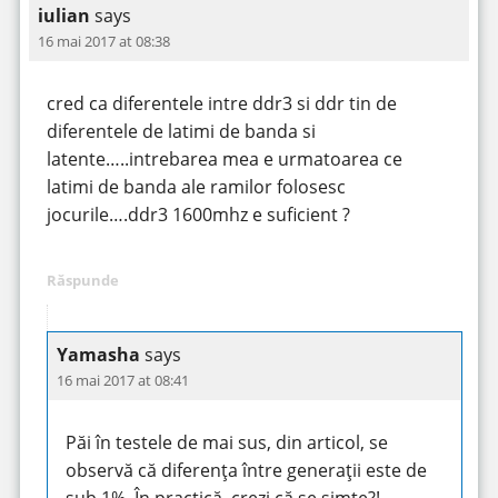
iulian
says
16 mai 2017 at 08:38
cred ca diferentele intre ddr3 si ddr tin de
diferentele de latimi de banda si
latente…..intrebarea mea e urmatoarea ce
latimi de banda ale ramilor folosesc
jocurile….ddr3 1600mhz e suficient ?
Răspunde
Yamasha
says
16 mai 2017 at 08:41
Păi în testele de mai sus, din articol, se
observă că diferența între generații este de
sub 1%. În practică, crezi că se simte?!