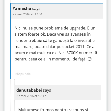
Yamasha
says
27 mai 2016 at 17:04
Nici nu se pune problema de upgrade. E un
sistem foarte ok. Dacă vrei să avansezi în
render trebuie să te gândești la o investiție
mai mare, poate chiar pe socket 2011. Ce ai
acum e mai mult ca ok. Nici 6700K nu merită
pentru ceea ce ai in momentul de față. 🙂
Răspunde
danutababei
says
27 mai 2016 at 17:17
Multumesc frumos pentru raspuns si