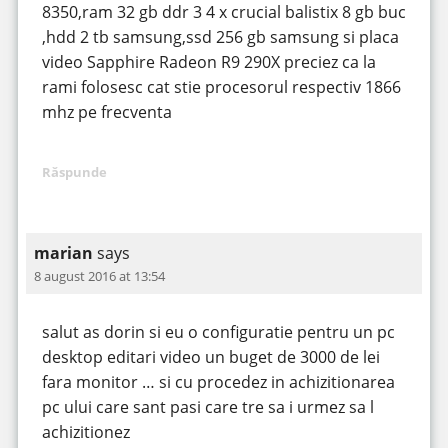
8350,ram 32 gb ddr 3 4 x crucial balistix 8 gb buc
,hdd 2 tb samsung,ssd 256 gb samsung si placa
video Sapphire Radeon R9 290X preciez ca la
rami folosesc cat stie procesorul respectiv 1866
mhz pe frecventa
Răspunde
marian
says
8 august 2016 at 13:54
salut as dorin si eu o configuratie pentru un pc
desktop editari video un buget de 3000 de lei
fara monitor … si cu procedez in achizitionarea
pc ului care sant pasi care tre sa i urmez sa l
achizitionez