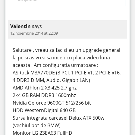
Valentin
says
12 noiembrie 2014 at 22:09
Salutare , vreau sa fac si eu un upgrade general
la pc si as vrea sa incep cu placa video luna
aceasta . Am configuratia urmatoare :
ASRock M3A770DE (3 PCI, 1 PCI-E x1, 2 PCI-E x16,
4 DDR3 DIMM, Audio, Gigabit LAN)
AMD Athlon 2 X3 425 2.7 ghz
2×4 GB RAM DDR3 1600mhz
Nvidia Geforce 9600GT 512/256 bit
HDD WesternDigital 640 GB
Sursa integrata carcasei Delux ATX 500w
(vechiul bot de BMW)
Monitor LG 23EA63 FullHD