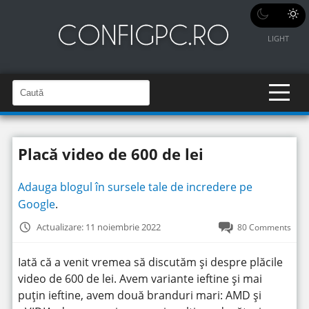
LIGHT
C
a
C
a
u
u
t
t
ă
Placă video de 600 de lei
î
ă
n
S
î
i
Adauga blogul în sursele tale de incredere pe
t
n
e
Google
.
s
i
Actualizare: 11 noiembrie 2022
80 Comments
t
e
Iată că a venit vremea să discutăm și despre plăcile
video de 600 de lei. Avem variante ieftine și mai
puțin ieftine, avem două branduri mari: AMD și