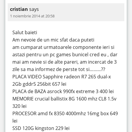
cristian
says
1 noiembrie 2014 at 20:58
Salut baieti
Am nevoie de un mic sfat daca puteti
am cumparat urmatoarele componente ieri si
astazi pentru un pc games bunicel cred eu , dar
mai am nevie si de alte pareri, am incercat de 3
zile sa ma informez de perste tot si………??
PLACA VIDEO Sapphire radeon R7 265 dual-x
2Gb gddr5 256bit 657 lei
PLACA de BAZA asrock 990fx extreme 3 400 lei
MEMORIE crucial ballistix 8G 1600 mhz CL8 1.5v
320 lei
PROCESOR amd fx 8350 4000mhz 16mg box 649
lei
SSD 120G kingston 229 lei