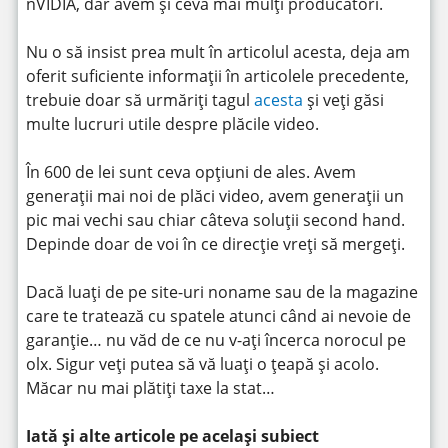
nVIDIA, dar avem și ceva mai mulți producători.
Nu o să insist prea mult în articolul acesta, deja am
oferit suficiente informații în articolele precedente,
trebuie doar să urmăriți tagul
acesta
și veți găsi
multe lucruri utile despre plăcile video.
În 600 de lei sunt ceva opțiuni de ales. Avem
generații mai noi de plăci video, avem generații un
pic mai vechi sau chiar câteva soluții second hand.
Depinde doar de voi în ce direcție vreți să mergeți.
Dacă luați de pe site-uri noname sau de la magazine
care te tratează cu spatele atunci când ai nevoie de
garanție… nu văd de ce nu v-ați încerca norocul pe
olx. Sigur veți putea să vă luați o țeapă și acolo.
Măcar nu mai plătiți taxe la stat…
Iată și alte articole pe același subiect