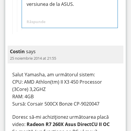
versiunea de la ASUS.
Răspunde
Costin
says
25 noiembrie 2014 at 21:55
Salut Yamasha, am următorul sistem:
CPU: AMD Athlon(tm) II X3 450 Processor
(3Core) 3,2GHZ
RAM: 4GB
Sursă: Corsair 500CX Bonze CP-9020047
Doresc să-mi achiziționez următoarea placă
video:
Radeon R7 260X Asus DirectCU II OC