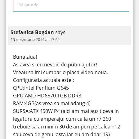
Răspunde
Stefanica Bogdan
says
15 noiembrie 2014 at 17:45
Buna ziua!
As avea si eu nevoie de putin ajutor!
Vreau sa imi cumpar o placa video noua.
Configuratia actuala este :
CPU:Intel Pentium G645
GPU:AMD HD6570 1GB DDR3
RAM:4GB(as vrea sa mai adaug 4)
SURSA:ATX 450W P4 (aici am mai auzit ceva in
legatura cu amperajul cum ca la un r7 260
trebuie sa ai minim 30 de amperi pe calea +12
sau ceva de genul asta iar eu am doar 19)