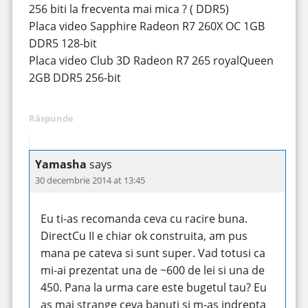
256 biti la frecventa mai mica ? ( DDR5)
Placa video Sapphire Radeon R7 260X OC 1GB
DDR5 128-bit
Placa video Club 3D Radeon R7 265 royalQueen
2GB DDR5 256-bit
Răspunde
Yamasha
says
30 decembrie 2014 at 13:45
Eu ti-as recomanda ceva cu racire buna.
DirectCu II e chiar ok construita, am pus
mana pe cateva si sunt super. Vad totusi ca
mi-ai prezentat una de ~600 de lei si una de
450. Pana la urma care este bugetul tau? Eu
as mai strange ceva banuti si m-as indrepta