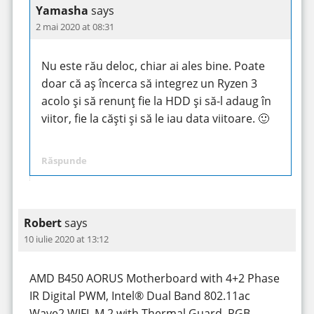
Yamasha
says
2 mai 2020 at 08:31
Nu este rău deloc, chiar ai ales bine. Poate
doar că aș încerca să integrez un Ryzen 3
acolo și să renunț fie la HDD și să-l adaug în
viitor, fie la căști și să le iau data viitoare. 🙂
Răspunde
Robert
says
10 iulie 2020 at 13:12
AMD B450 AORUS Motherboard with 4+2 Phase
IR Digital PWM, Intel® Dual Band 802.11ac
Wave2 WIFI, M.2 with Thermal Guard, RGB