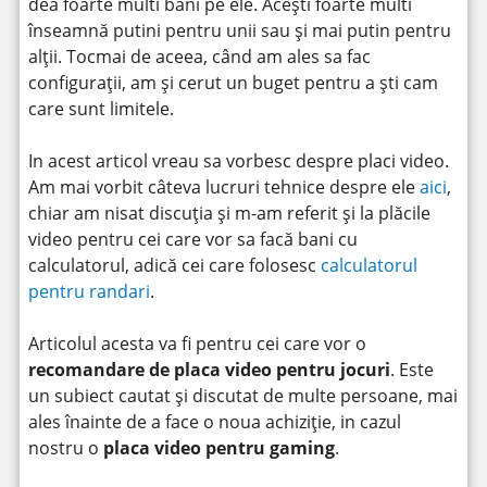
dea foarte multi bani pe ele. Acești foarte multi
înseamnă putini pentru unii sau și mai putin pentru
alții. Tocmai de aceea, când am ales sa fac
configurații, am și cerut un buget pentru a ști cam
care sunt limitele.
In acest articol vreau sa vorbesc despre placi video.
Am mai vorbit câteva lucruri tehnice despre ele
aici
,
chiar am nisat discuția și m-am referit și la plăcile
video pentru cei care vor sa facă bani cu
calculatorul, adică cei care folosesc
calculatorul
pentru randari
.
Articolul acesta va fi pentru cei care vor o
recomandare de placa video pentru jocuri
. Este
un subiect cautat și discutat de multe persoane, mai
ales înainte de a face o noua achiziție, in cazul
nostru o
placa video pentru gaming
.