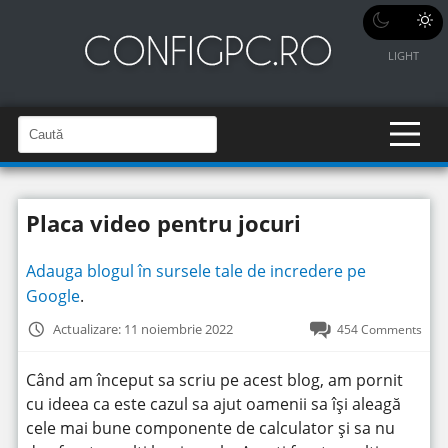
LIGHT
C
a
C
a
u
u
t
t
ă
Placa video pentru jocuri
î
ă
n
S
î
i
Adauga blogul în sursele tale de incredere pe
t
n
e
Google
.
s
i
Actualizare: 11 noiembrie 2022
454 Comments
t
e
Când am început sa scriu pe acest blog, am pornit
cu ideea ca este cazul sa ajut oamenii sa își aleagă
cele mai bune componente de calculator și sa nu