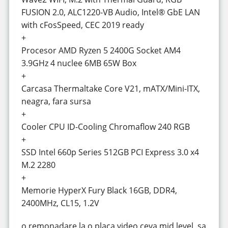
FUSION 2.0, ALC1220-VB Audio, Intel® GbE LAN
with cFosSpeed, CEC 2019 ready
+
Procesor AMD Ryzen 5 2400G Socket AM4
3.9GHz 4 nuclee 6MB 65W Box
+
Carcasa Thermaltake Core V21, mATX/Mini-ITX,
neagra, fara sursa
+
Cooler CPU ID-Cooling Chromaflow 240 RGB
+
SSD Intel 660p Series 512GB PCI Express 3.0 x4
M.2 2280
+
Memorie HyperX Fury Black 16GB, DDR4,
2400MHz, CL15, 1.2V
o remonadare la o placa video ceva mid level, sa