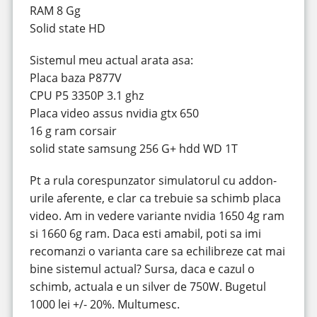
RAM 8 Gg
Solid state HD
Sistemul meu actual arata asa:
Placa baza P877V
CPU P5 3350P 3.1 ghz
Placa video assus nvidia gtx 650
16 g ram corsair
solid state samsung 256 G+ hdd WD 1T
Pt a rula corespunzator simulatorul cu addon-
urile aferente, e clar ca trebuie sa schimb placa
video. Am in vedere variante nvidia 1650 4g ram
si 1660 6g ram. Daca esti amabil, poti sa imi
recomanzi o varianta care sa echilibreze cat mai
bine sistemul actual? Sursa, daca e cazul o
schimb, actuala e un silver de 750W. Bugetul
1000 lei +/- 20%. Multumesc.