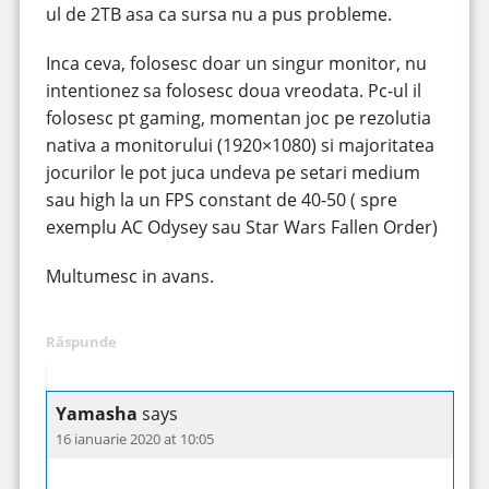
ul de 2TB asa ca sursa nu a pus probleme.
Inca ceva, folosesc doar un singur monitor, nu
intentionez sa folosesc doua vreodata. Pc-ul il
folosesc pt gaming, momentan joc pe rezolutia
nativa a monitorului (1920×1080) si majoritatea
jocurilor le pot juca undeva pe setari medium
sau high la un FPS constant de 40-50 ( spre
exemplu AC Odysey sau Star Wars Fallen Order)
Multumesc in avans.
Răspunde
Yamasha
says
16 ianuarie 2020 at 10:05