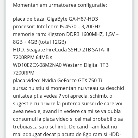
Momentan am urmatoarea configuratie:
placa de baza: GigaByte GA-H87-HD3
procesor: Intel core I5-4570 – 3,20GHz
memorie ram: Kigston DDR3 1600MHZ, 1,5V –
8GB + 4GB (total 12GB)
HDD: Seagate FireCuda SSHD 2TB SATA-III
7200RPM 64MB si
WD10EZEX-08M2NA0 Western Digital 1TB
7200RPM
placa video: Nvidia GeForce GTX 750 Ti
sursa: nu stiu si momentan nu vreau sa deschid
unitatea pt a vedea ? voi aprecia, schimb, o
sugestie cu privire la puterea sursei de care voi
avea nevoie, avand in vedere ca mi se va dubla
consumul la placa video si cel mai probabil o sa
trebuiasca sa o schimb. De cand l-am luat nu
mai adaugat decat placuta de 8gb ram si HDD-