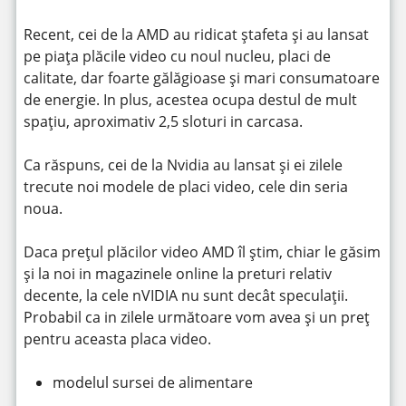
Recent, cei de la AMD au ridicat ștafeta și au lansat
pe piața plăcile video cu noul nucleu, placi de
calitate, dar foarte gălăgioase și mari consumatoare
de energie. In plus, acestea ocupa destul de mult
spațiu, aproximativ 2,5 sloturi in carcasa.
Ca răspuns, cei de la Nvidia au lansat și ei zilele
trecute noi modele de placi video, cele din seria
noua.
Daca prețul plăcilor video AMD îl știm, chiar le găsim
și la noi in magazinele online la preturi relativ
decente, la cele nVIDIA nu sunt decât speculații.
Probabil ca in zilele următoare vom avea și un preț
pentru aceasta placa video.
modelul sursei de alimentare