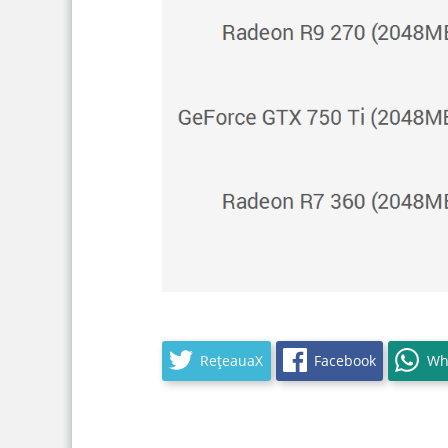
RețeauaX
Facebook
Wh