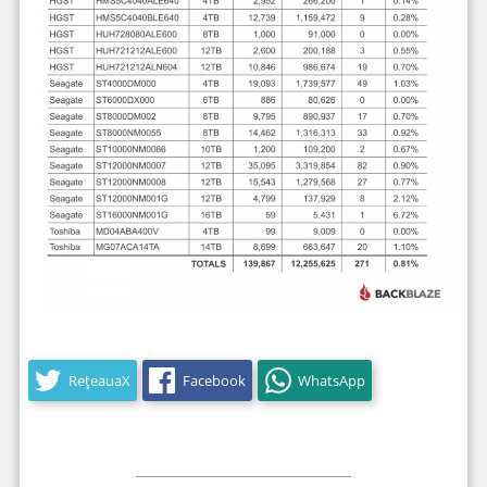
RețeauaX
Facebook
WhatsApp