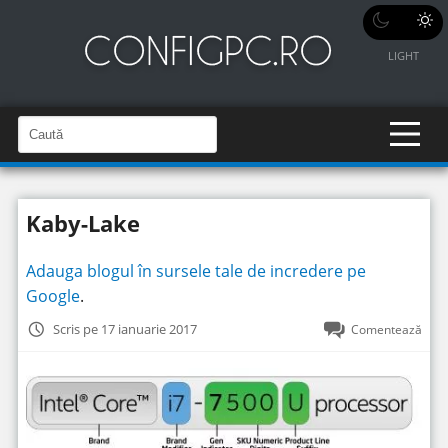
LIGHT
C
a
C
a
u
u
t
t
ă
Kaby-Lake
î
ă
n
S
î
i
Adauga blogul în sursele tale de incredere pe
t
n
e
Google
.
s
i
Scris pe 17 ianuarie 2017
Comentează
t
e