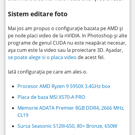
Sistem editare foto
Mai jos am propus o configurație bazata pe AMD și
pe noile placi video de la nVIDIA. In Photoshop și alte
programe de genul CUDA nu este neapărat necesar,
așa cum este la video sau la proiectare 3D. Așadar,
se poate alege si o placa video
de acest fel.
Iată configurația pe care am ales-o.
Procesor AMD Ryzen 9 5950X 3.4GHz box
Placa de baza MSI X570-A PRO
Memorie ADATA Premier 8GB DDR4, 2666 MHz,
CL19
Sursa Seasonic S12III-650, 80+ Bronze, 650W