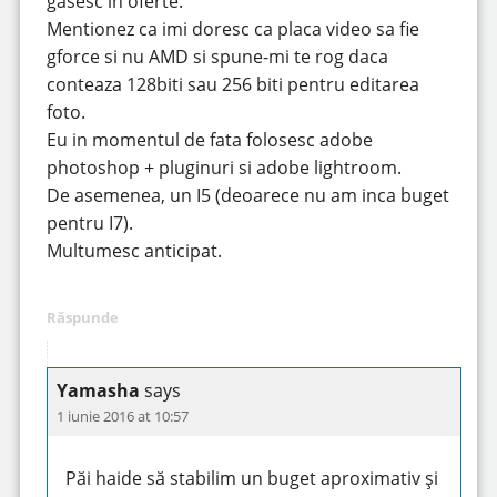
gasesc in oferte.
Mentionez ca imi doresc ca placa video sa fie
gforce si nu AMD si spune-mi te rog daca
conteaza 128biti sau 256 biti pentru editarea
foto.
Eu in momentul de fata folosesc adobe
photoshop + pluginuri si adobe lightroom.
De asemenea, un I5 (deoarece nu am inca buget
pentru I7).
Multumesc anticipat.
Răspunde
Yamasha
says
1 iunie 2016 at 10:57
Păi haide să stabilim un buget aproximativ și