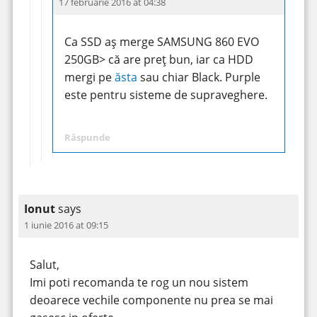
17 februarie 2016 at 04:38
Ca SSD aș merge SAMSUNG 860 EVO
250GB> că are preț bun, iar ca HDD
mergi pe
ăsta
sau chiar Black. Purple
este pentru sisteme de supraveghere.
Răspunde
Ionut
says
1 iunie 2016 at 09:15
Salut,
Imi poti recomanda te rog un nou sistem
deoarece vechile componente nu prea se mai