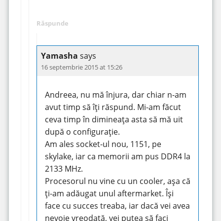
Răspunde
Yamasha
says
16 septembrie 2015 at 15:26
Andreea, nu mă înjura, dar chiar n-am
avut timp să îți răspund. Mi-am făcut
ceva timp în dimineața asta să mă uit
după o configurație.
Am ales socket-ul nou, 1151, pe
skylake, iar ca memorii am pus DDR4 la
2133 MHz.
Procesorul nu vine cu un cooler, așa că
ți-am adăugat unul aftermarket. Își
face cu succes treaba, iar dacă vei avea
nevoie vreodată, vei putea să faci