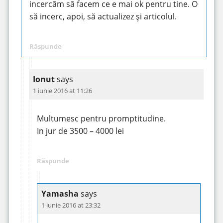
incercăm să facem ce e mai ok pentru tine. O
să incerc, apoi, să actualizez și articolul.
Răspunde
Ionut
says
1 iunie 2016 at 11:26
Multumesc pentru promptitudine.
In jur de 3500 – 4000 lei
Răspunde
Yamasha
says
1 iunie 2016 at 23:32