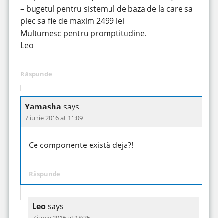
– bugetul pentru sistemul de baza de la care sa
plec sa fie de maxim 2499 lei
Multumesc pentru promptitudine,
Leo
Răspunde
Yamasha
says
7 iunie 2016 at 11:09
Ce componente există deja?!
Răspunde
Leo
says
7 iunie 2016 at 18:35