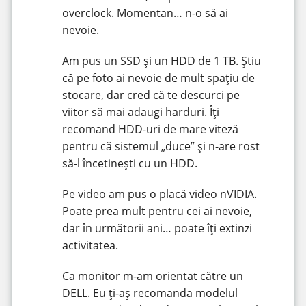
overclock. Momentan… n-o să ai
nevoie.
Am pus un SSD și un HDD de 1 TB. Știu
că pe foto ai nevoie de mult spațiu de
stocare, dar cred că te descurci pe
viitor să mai adaugi harduri. Îți
recomand HDD-uri de mare viteză
pentru că sistemul „duce” și n-are rost
să-l încetinești cu un HDD.
Pe video am pus o placă video nVIDIA.
Poate prea mult pentru cei ai nevoie,
dar în următorii ani… poate îți extinzi
activitatea.
Ca monitor m-am orientat către un
DELL. Eu ți-aș recomanda modelul