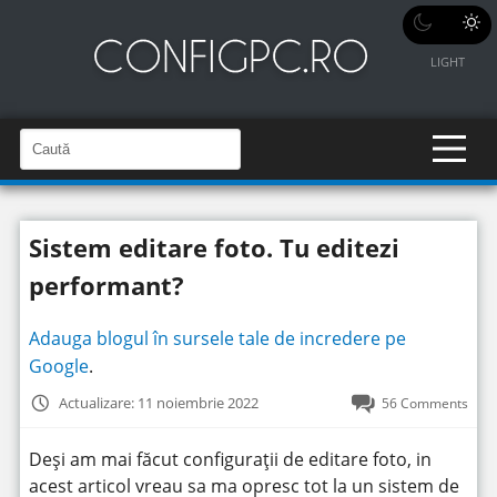
LIGHT
C
a
C
a
u
u
t
t
ă
Sistem editare foto. Tu editezi
î
ă
n
S
î
performant?
i
t
n
e
s
Adauga blogul în sursele tale de incredere pe
i
Google
.
t
Actualizare: 11 noiembrie 2022
56 Comments
e
Deși am mai făcut configurații de editare foto, in
acest articol vreau sa ma opresc tot la un sistem de