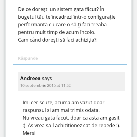
De ce dorești un sistem gata făcut? În
bugetul tău te încadrezi într-o configurație
performantă cu care o să-ți faci treaba
pentru mult timp de acum încolo.
Cam când dorești să faci achiziția?!
Răspunde
Andreea
says
10 septembrie 2015 at 11:52
Imi cer scuze, acuma am vazut doar
raspunsul si am mai trimis odata.
Nu vreau gata facut, doar ca asta am gasit
:). As vrea sa-l achizitionez cat de repede :).
Mersi