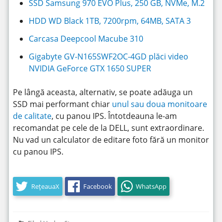
SSD Samsung 970 EVO Plus, 250 GB, NVMe, M.2
HDD WD Black 1TB, 7200rpm, 64MB, SATA 3
Carcasa Deepcool Macube 310
Gigabyte GV-N165SWF2OC-4GD plăci video
NVIDIA GeForce GTX 1650 SUPER
Pe lângă aceasta, alternativ, se poate adăuga un
SSD mai performant chiar
unul sau doua monitoare
de calitate
, cu panou IPS. Întotdeauna le-am
recomandat pe cele de la DELL, sunt extraordinare.
Nu vad un calculator de editare foto fără un monitor
cu panou IPS.
RețeauaX
Facebook
WhatsApp