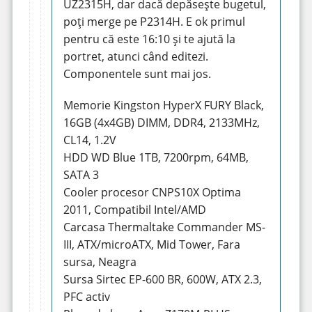
UZ2315H, dar dacă depăsește bugetul,
poți merge pe P2314H. E ok primul
pentru că este 16:10 și te ajută la
portret, atunci când editezi.
Componentele sunt mai jos.
Memorie Kingston HyperX FURY Black,
16GB (4x4GB) DIMM, DDR4, 2133MHz,
CL14, 1.2V
HDD WD Blue 1TB, 7200rpm, 64MB,
SATA 3
Cooler procesor CNPS10X Optima
2011, Compatibil Intel/AMD
Carcasa Thermaltake Commander MS-
III, ATX/microATX, Mid Tower, Fara
sursa, Neagra
Sursa Sirtec EP-600 BR, 600W, ATX 2.3,
PFC activ