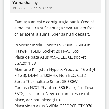
Yamasha
says
15 septembrie 2015 at 12:22
Cam așa ar ieși o configurație bună. Cred că
e mai mult ca suficient așa ceva. Nu am fost
chiar atent la suma. Sper să nu fi depășit.
Procesor Intel® Core™ i7-5930K, 3.50GHz,
Haswell, 15MB, Socket 2011-V3, Box
Placa de baza Asus X99-DELUXE, socket
LGA2011-v3
Memorie Kingston HyperX Predator 16GB (4
x 4GB), DDR4, 2400MHz, Non-ECC, CL12
Sursa Thermaltake Smart SE 630W
Carcasa NZXT Phantom 530 Black, Full Tower
EATX, fara sursa, Negru eu am ales ce-mi
place, dar poți alege și tu.
Placa video Asus NVIDIA GEFORCE GTX 970