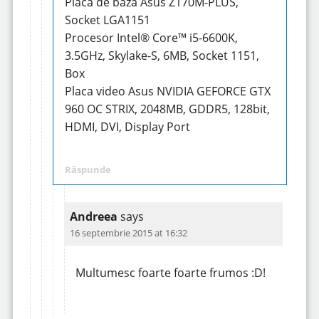
Placa de baza Asus Z170M-PLUS,
Socket LGA1151
Procesor Intel® Core™ i5-6600K,
3.5GHz, Skylake-S, 6MB, Socket 1151,
Box
Placa video Asus NVIDIA GEFORCE GTX
960 OC STRIX, 2048MB, GDDR5, 128bit,
HDMI, DVI, Display Port
Răspunde
Andreea
says
16 septembrie 2015 at 16:32
Multumesc foarte foarte frumos :D!