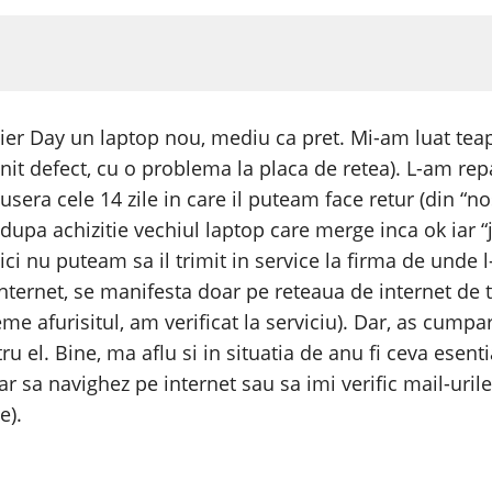
aier Day un laptop nou, mediu ca pret. Mi-am luat tea
nit defect, cu o problema la placa de retea). L-am repa
usera cele 14 zile in care il puteam face retur (din “n
dupa achizitie vechiul laptop care merge inca ok iar “
ici nu puteam sa il trimit in service la firma de unde 
nternet, se manifesta doar pe reteaua de internet de t
eme afurisitul, am verificat la serviciu). Dar, as cump
ru el. Bine, ma aflu si in situatia de anu fi ceva esen
 iar sa navighez pe internet sau sa imi verific mail-uril
e).