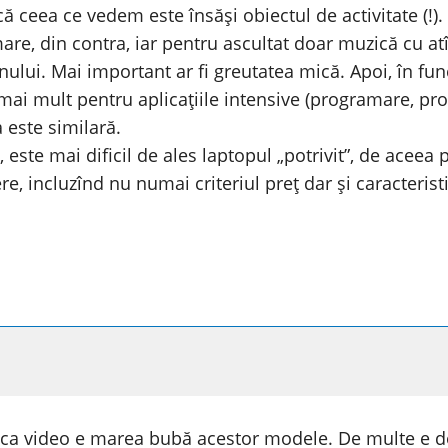
ă ceea ce vedem este însăși obiectul de activitate (!)
re, din contra, iar pentru ascultat doar muzică cu atî
ranului. Mai important ar fi greutatea mică. Apoi, în fu
mai mult pentru aplicațiile intensive (programare, proie
 este similară.
e, este mai dificil de ales laptopul „potrivit”, de aceea
e, incluzînd nu numai criteriul preț dar și caracteristi
ca video e marea bubă acestor modele. De multe e d