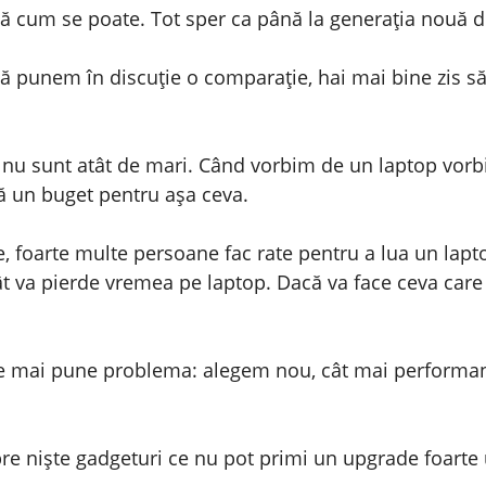
pă cum se poate. Tot sper ca până la generația nouă 
să punem în discuție o comparație, hai mai bine zis 
nu sunt atât de mari. Când vorbim de un laptop vorbim
bă un buget pentru așa ceva.
, foarte multe persoane fac rate pentru a lua un lap
cât va pierde vremea pe laptop. Dacă va face ceva care 
e mai pune problema: alegem nou, cât mai performan
 niște gadgeturi ce nu pot primi un upgrade foarte uș