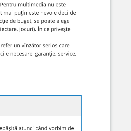
. Pentru multimedia nu este
t mai puțîn este nevoie deci de
ncție de buget, se poate alege
ctare, jocuri). În ce privește
 prefer un vînzător serios care
cile necesare, garanție, service,
epășită atunci când vorbim de