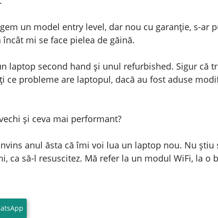
.
em un model entry level, dar nou cu garanție, s-ar pu
 încât mi se face pielea de găină.
un laptop second hand și unul refurbished. Sigur că t
eți ce probleme are laptopul, dacă au fost aduse modi
u vechi și ceva mai performant?
ins anul ăsta că îmi voi lua un laptop nou. Nu știu s
, ca să-l resuscitez. Mă refer la un modul WiFi, la o b
atsApp