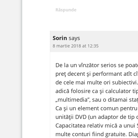
Răspunde
Sorin
says
8 martie 2018 at 12:35
De la un vînzător serios se poa
preț decent și performant atît cî
de cele mai multe ori subiectivi
adică folosire ca și calculator 
„multimedia”, sau o ditamai staț
Ca și un element comun pentru f
unității DVD (un adaptor de tip 
Capacitatea relativ mică a unui
multe conturi fiind gratuite. Dia