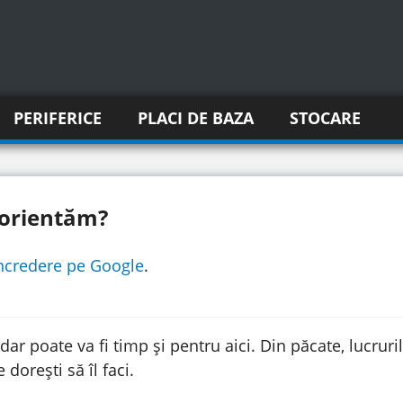
PERIFERICE
PLACI DE BAZA
STOCARE
e orientăm?
incredere pe Google
.
 dar poate va fi timp și pentru aici. Din păcate, lucru
dorești să îl faci.