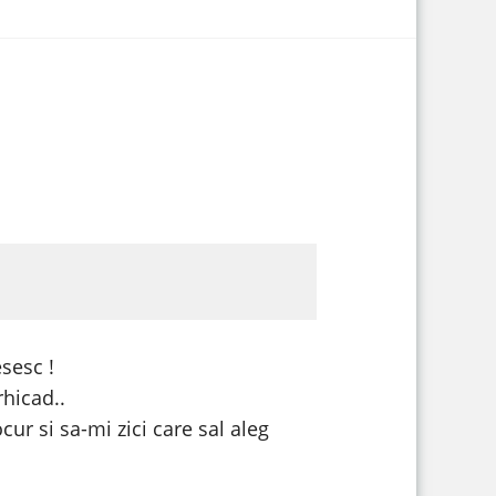
esesc !
rhicad..
ur si sa-mi zici care sal aleg