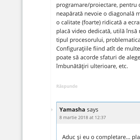
programare/proiectare, pentru c
neapărată nevoie o diagonală ma
o calitate (foarte) ridicată a ec
placă video dedicată, utilă însă 
tipul procesorului, problematica
Configurațiile fiind atît de mult
poate să acorde sfaturi de aleger
îmbunătățiri ulterioare, etc.
Răspunde
Yamasha
says
8 martie 2018 at 12:37
Aduc și eu o completare… pla