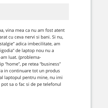
pa, vina mea ca nu am fost atent
rat cu ceva nervi si bani. Si nu,
ostalgie” adica imbecilitate, am
jigodia” de laptop nou nu a
l-am luat. (problema-
ip “home”, pe retea “business”
ara in continuare tot un produs
tial laptopul pentru mine, nu imi
e pot sa o fac si de pe telefonul