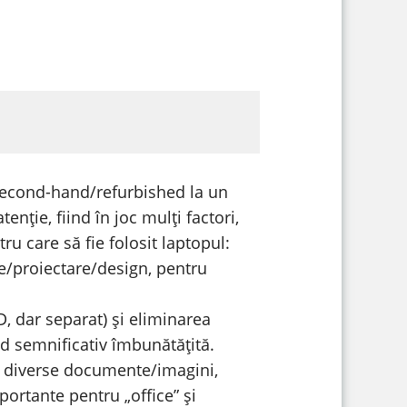
 second-hand/refurbished la un
enție, fiind în joc mulți factori,
u care să fie folosit laptopul:
re/proiectare/design, pentru
 dar separat) și eliminarea
nd semnificativ îmbunătățită.
u diverse documente/imagini,
portante pentru „office” și