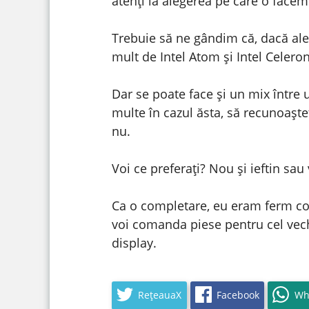
atenți la alegerea pe care o facem
Trebuie să ne gândim că, dacă aleg
mult de Intel Atom și Intel Celeron
Dar se poate face și un mix între 
multe în cazul ăsta, să recunoașt
nu.
Voi ce preferați? Nou și ieftin sa
Ca o completare, eu eram ferm conv
voi comanda piese pentru cel vechi
display.
RețeauaX
Facebook
Wh