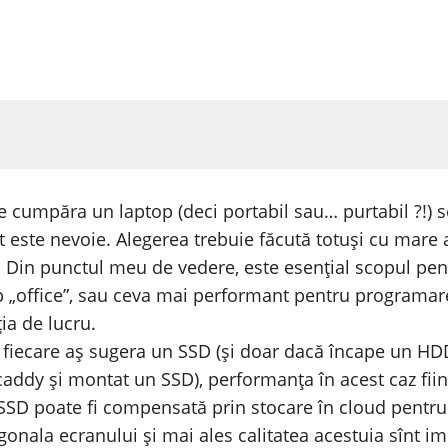
te cumpăra un laptop (deci portabil sau… purtabil ?!)
t este nevoie. Alegerea trebuie făcută totuși cu mare at
. Din punctul meu de vedere, este esențial scopul pentr
tip „office”, sau ceva mai performant pentru programa
ia de lucru.
iecare aș sugera un SSD (și doar dacă încape un HDD,
caddy și montat un SSD), performanța în acest caz fii
 SSD poate fi compensată prin stocare în cloud pentr
gonala ecranului și mai ales calitatea acestuia sînt im