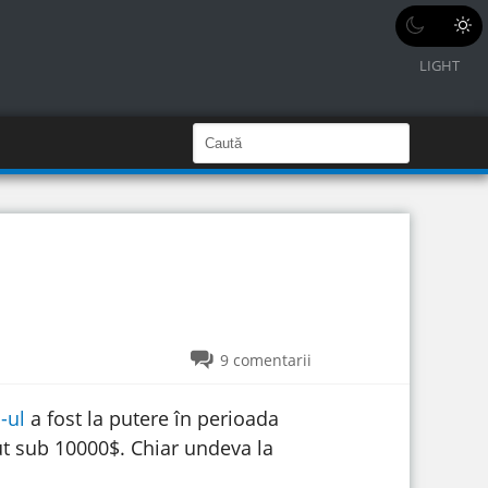
LIGHT
C
a
C
a
u
u
t
ă
t
î
n
ă
S
i
î
t
e
n
s
9 comentarii
i
t
-ul
a fost la putere în perioada
e
ut sub 10000$. Chiar undeva la