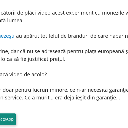
ătorii de plăci video acest experiment cu monezile vi
oată lumea.
ezești
au apărut tot felul de branduri de care habar 
eftine, dar că nu se adresează pentru piața europeană 
o ca să fie justificat prețul.
placă video de acolo?
r doar pentru lucruri minore, ce n-ar necesita garan
 service. Ce a murit… era deja ieșit din garanție…
atsApp