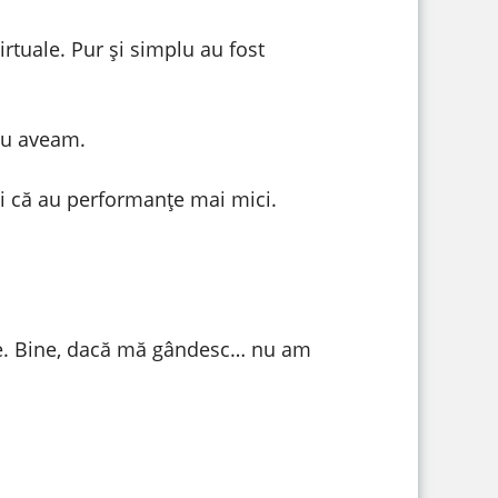
rtuale. Pur și simplu au fost
nu aveam.
și că au performanțe mai mici.
ție. Bine, dacă mă gândesc… nu am