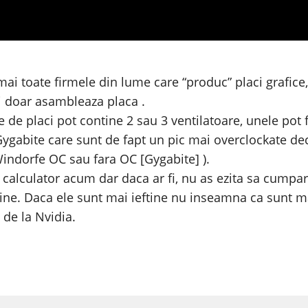
 mai toate firmele din lume care “produc” placi grafic
 ei doar asambleaza placa .
e de placi pot contine 2 sau 3 ventilatoare, unele pot 
Gygabite care sunt de fapt un pic mai overclockate dec
Windorfe OC sau fara OC [Gygabite] ).
 calculator acum dar daca ar fi, nu as ezita sa cumpa
ne. Daca ele sunt mai ieftine nu inseamna ca sunt mai
 de la Nvidia.