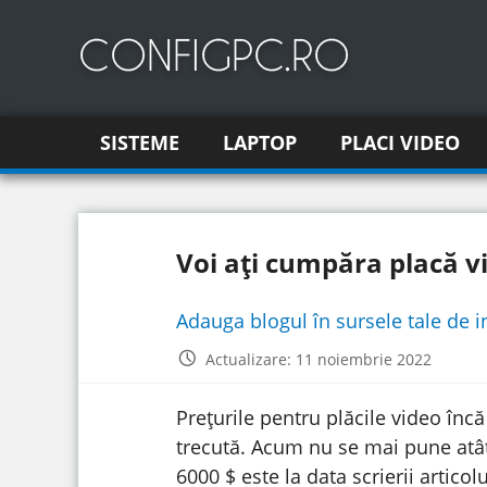
SISTEME
LAPTOP
PLACI VIDEO
Voi ați cumpăra placă v
Adauga blogul în sursele tale de 
Actualizare: 11 noiembrie 2022
Prețurile pentru plăcile video înc
trecută. Acum nu se mai pune atât
6000 $ este la data scrierii articolu