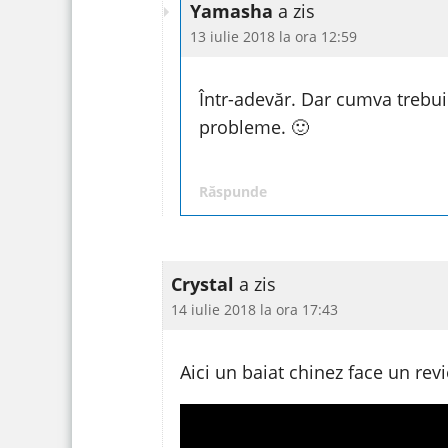
Yamasha
a zis
13 iulie 2018 la ora 12:59
Într-adevăr. Dar cumva trebu
probleme. 🙂
Răspunde
Crystal
a zis
14 iulie 2018 la ora 17:43
Aici un baiat chinez face un rev