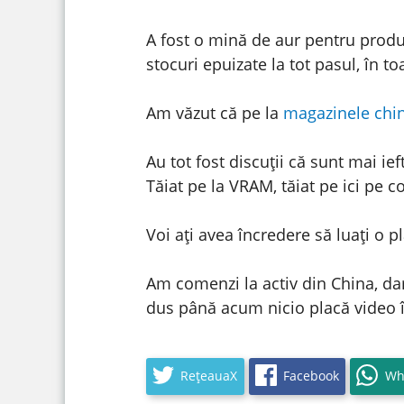
A fost o mină de aur pentru produc
stocuri epuizate la tot pasul, în t
Am văzut că pe la
magazinele chin
Au tot fost discuții că sunt mai i
Tăiat pe la VRAM, tăiat pe ici pe col
Voi ați avea încredere să luați o 
Am comenzi la activ din China, da
dus până acum nicio placă video în
RețeauaX
Facebook
Wh