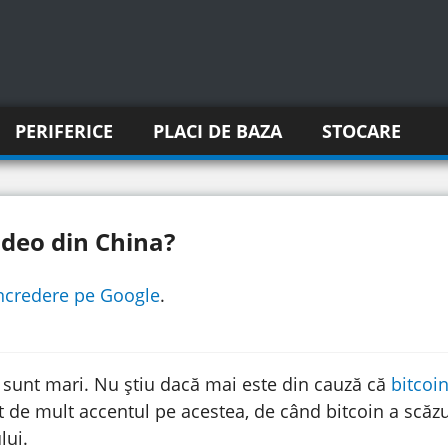
PERIFERICE
PLACI DE BAZA
STOCARE
ideo din China?
incredere pe Google
.
ă sunt mari. Nu știu dacă mai este din cauză că
bitcoin
 de mult accentul pe acestea, de când bitcoin a scăz
lui.