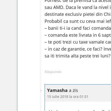
Pornesc de la premisa ca aceste
sau AMD. Daca le vand la nivel i
destinate exclusiv pietei din Chi
Probabil ca sunt cu ceva mai ieft
– banii ti-i ia cand faci comanda
– comanda este livrata in 6 sa
– te poti trezi cu taxe vamale c
– in caz de garantie, ce faci? In
sa iti trimita alta peste trei luni?
Răspunde
Yamasha
a zis
15 iulie 2018 la ora 01:51