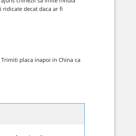
ajuns chinezii sa imite nVidia
ridicate decat daca ar fi
? Trimiti placa inapoi in China ca