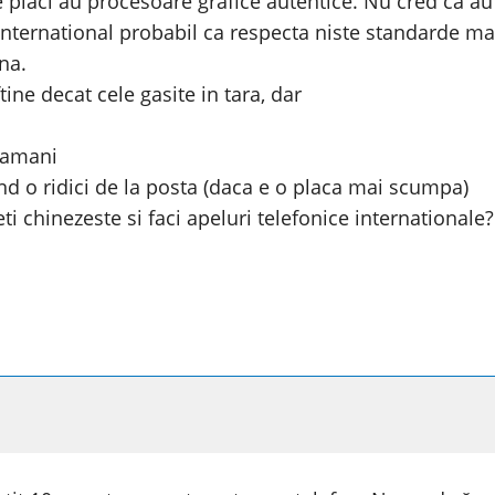
 placi au procesoare grafice autentice. Nu cred ca au 
nternational probabil ca respecta niste standarde mai 
na.
ine decat cele gasite in tara, dar
ptamani
and o ridici de la posta (daca e o placa mai scumpa)
veti chinezeste si faci apeluri telefonice internationale