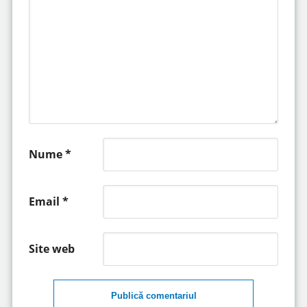
Nume
*
Email
*
Site web
Publică comentariul